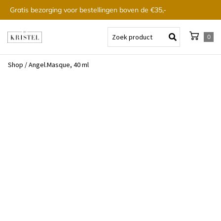
Gratis bezorging voor bestellingen boven de €35,-
0
Shop
/
Angel.Masque, 40 ml