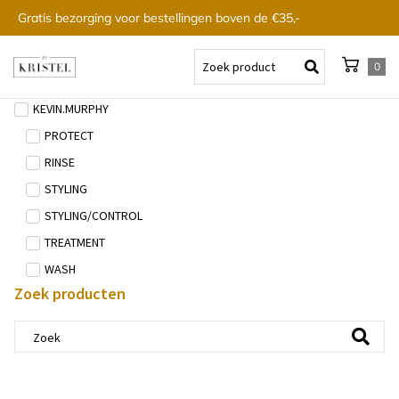
Gratis bezorging voor bestellingen boven de €35,-
0
KEVIN.MURPHY
PROTECT
RINSE
STYLING
STYLING/CONTROL
TREATMENT
WASH
Zoek producten