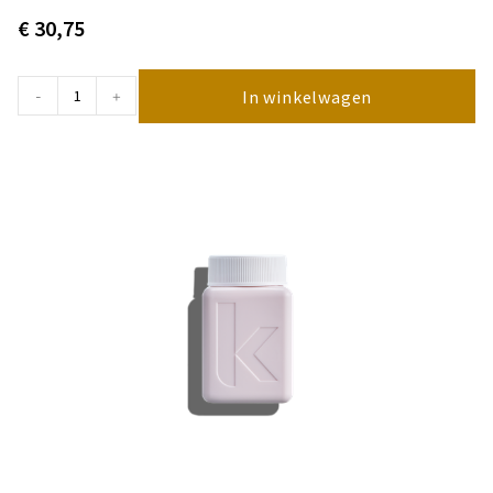
€
30,75
In winkelwagen
-
+