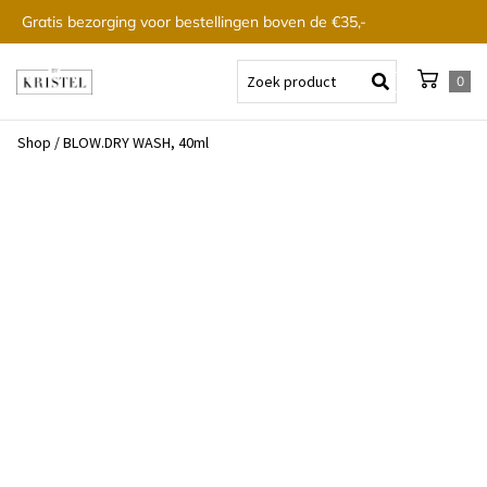
Gratis bezorging voor bestellingen boven de €35,-
0
Shop
/
BLOW.DRY WASH, 40ml