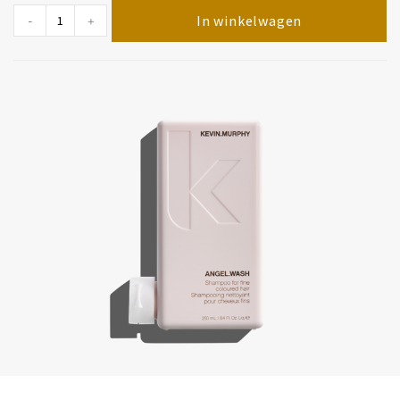
In winkelwagen
-
+
Angel.Wash, 250 ml