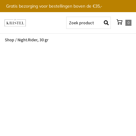
Gratis bezorging voor bestellingen boven de €35,-
0
Shop
/
Night.Rider, 30 gr