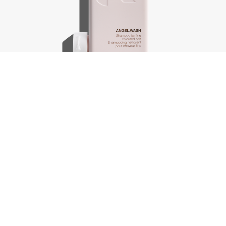
Angel.Wash, 250 ml
€
30,75
In winkelwagen
-
+