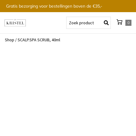
Gratis bezorging voor bestellingen boven de €35,-
0
Shop
/
SCALP.SPA SCRUB, 40ml