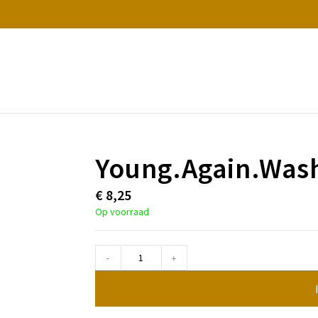
Young.Again.Wash
€
8,25
Op voorraad
-
+