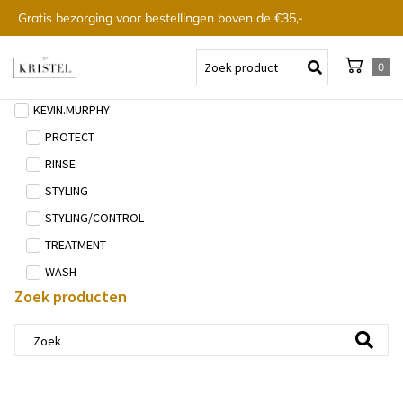
Gratis bezorging voor bestellingen boven de €35,-
0
KEVIN.MURPHY
PROTECT
RINSE
STYLING
STYLING/CONTROL
TREATMENT
WASH
Zoek producten