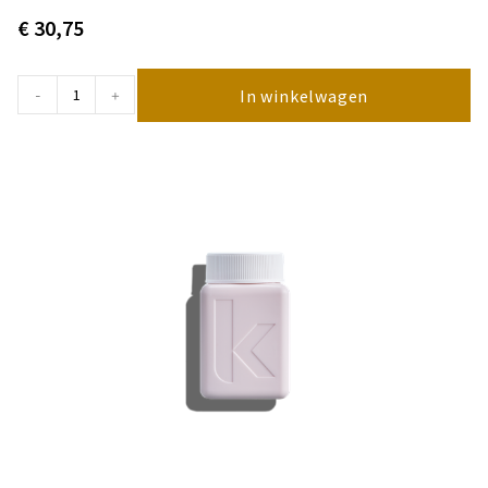
€
30,75
In winkelwagen
-
+